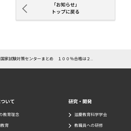
「お知らせ」
トップに戻る
国家試験対策センターまとめ １００％合格は２０校３２学科 社会福祉士や視能訓練士などの資格でも好成績をあげました
について
研究・開発
つの教育理念
滋慶教育科学学会
門教育
教職員への研修