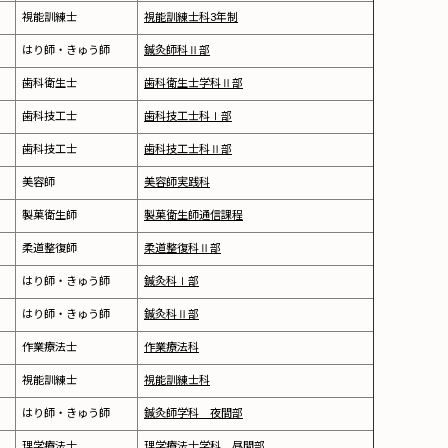
視能訓練士
視能訓練士科3年制
はり師・きゅう師
鍼灸師科Ⅱ部
歯科衛生士
歯科衛生士学科Ⅱ部
歯科技工士
歯科技工士科Ⅰ部
歯科技工士
歯科技工士科Ⅱ部
美容師
美容師実践科
製菓衛生師
製菓衛生師通信課程
柔道整復師
柔道整復科Ⅱ部
はり師・きゅう師
鍼灸科Ⅰ部
はり師・きゅう師
鍼灸科Ⅱ部
作業療法士
作業療法科
視能訓練士
視能訓練士科
はり師・きゅう師
鍼灸師学科 夜間部
理学療法士
理学療法士学科 昼間部