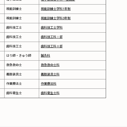
視能訓練士
視能訓練士学科1年制
視能訓練士
視能訓練士学科3年制
歯科技工士
歯科技工士学科
歯科技工士
歯科技工科Ⅰ部
歯科技工士
歯科技工科Ⅱ部
はり師・きゅう師
鍼灸科
救急救命士
救急救命士科
義肢装具士
義肢装具士科
作業療法士
作業療法科
歯科衛生士
歯科衛生士科