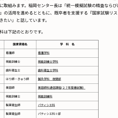
に取組みます。稲岡センター長は「統一模擬試験の精査ならび
』の活用を進めるとともに、既卒者を支援する『国家試験リス
きたい」と話しています。
科は下記のとおりです。
国家資格名
学 科 名
看護師
看護学科
視能訓練士
視能訓練士学科
歯科衛生士
歯科衛生士学科
はり師・きゅう師
鍼灸学科 夜間部
美容師
美容師科通信課程(２７年度春試験）
視能訓練士
視能訓練科
製菓衛生師
パティシエ科
製菓衛生師
パティシエ科Ⅱ部