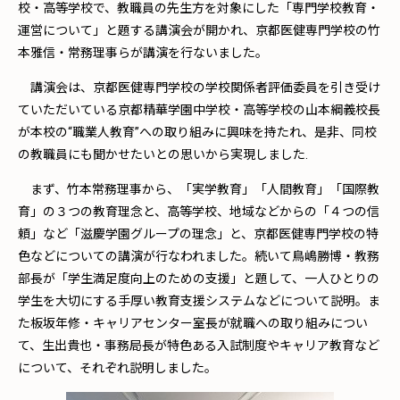
校・高等学校で、教職員の先生方を対象にした「専門学校教育・
運営について」と題する講演会が開かれ、京都医健専門学校の竹
本雅信・常務理事らが講演を行ないました。
講演会は、京都医健専門学校の学校関係者評価委員を引き受け
ていただいている京都精華学園中学校・高等学校の山本綱義校長
が本校の“職業人教育”への取り組みに興味を持たれ、是非、同校
の教職員にも聞かせたいとの思いから実現しました.
まず、竹本常務理事から、「実学教育」「人間教育」「国際教
育」の３つの教育理念と、高等学校、地域などからの「４つの信
頼」など「滋慶学園グループの理念」と、京都医健専門学校の特
色などについての講演が行なわれました。続いて鳥嶋勝博・教務
部長が「学生満足度向上のための支援」と題して、一人ひとりの
学生を大切にする手厚い教育支援システムなどについて説明。ま
た板坂年修・キャリアセンター室長が就職への取り組みについ
て、生出貴也・事務局長が特色ある入試制度やキャリア教育など
について、それぞれ説明しました。