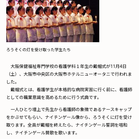
ろうそくの灯を受け取った学生たち
大阪保健福祉専門学校の看護学科１年生の戴帽式が11月4日
（土）、大阪市中央区の大阪市ホテルニューオータニで行われま
した。
戴帽式とは、看護学生が本格的な病院実習に行く前に、看護師
としての職業意識を高めるために行う式典です。
一人ひとり壇上で先生から看護師の象徴であるナースキャップ
をかぶせてもらい、ナイチンゲール像から、ろうそくに灯を受け
取ります。全員が戴帽を終えたら、ナイチンゲール誓詞を唱和
し、ナイチンゲール賛歌を歌います。