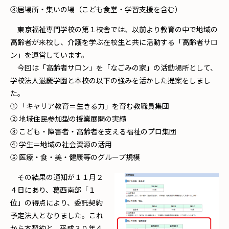
③居場所・集いの場（こども食堂・学習支援を含む）
東京福祉専門学校の第１校舎では、以前より教育の中で地域の
高齢者が来校し、介護を学ぶ在校生と共に活動する「高齢者サロ
ン」を運営しています。
今回は「高齢者サロン」を「なごみの家」の活動場所として、
学校法人滋慶学園と本校の以下の強みを活かした提案をしまし
た。
① 「キャリア教育＝生きる力」を育む教職員集団
② 地域住民参加型の授業展開の実績
③ こども・障害者・高齢者を支える福祉のプロ集団
④ 学生＝地域の社会資源の活用
⑤ 医療・食・美・健康等のグループ規模
その結果の通知が１１月２
４日にあり、葛西南部「１
位」の得点により、委託契約
予定法人となりました。これ
から本契約と、平成３０年４