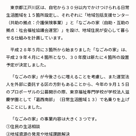
東京都江戸川区は、自宅から３０分以内でかけつけられる日常
生活圏域を１５箇所設定し、それぞれに「地域包括支援センター
（共助の拠点：介護保険事業）」と「なごみの家（自助・互助の
拠点：社会福祉協議会運営）」を設け、地域住民が安心して暮ら
せる仕組みを計画しています。
平成２８年５月に３箇所から始まりました「なごみの家」は、
平成２９年４月に４箇所となり、３０年度は新たに４箇所の設置
予定が決定しました。
「なごみの家」が今後さらに増えることを考慮し、また運営法
人を外部に委託する区の方針もあることから、今年の９月１５日
のプロポーザルの公募開示の際、東京福祉専門学校が学校法人滋
慶学園として「葛西南部」（日常生活圏域１３）で名乗りを上げ
ることにしました。
「なごみの家」の事業内容は大きく３つです。
①住民の生活相談
②地域資源の発見や地域課題解決