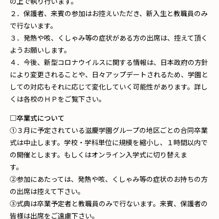
の上で執り行います。
２．保護者、来賓の参加はお控えいただき、新入生と教職員のみ
で行ないます。
３．発熱や咳、くしゃみ等の症状がある方の出席は、控えて頂く
ようお願いします。
４．今後、新型コロナウイルスに関する情報は、日本政府の方針
により変更されることや、日々アップデートされるため、学園と
しての対応もそれに応じて変化していく可能性があります。詳し
くは各校のＨＰをご覧下さい。
□卒業式について
①３月に予定されている滋慶学園グループの地区ごとの合同卒業
式は中止します。学校・学科単位に規模を縮小し、１時間以内で
の開催とします。もしくはオンライン入学式に切り替えま
す。
②参加にあたっては、発熱や咳、くしゃみ等の症状のお持ちの方
の出席は控えて下さい。
③式典は卒業予定者と教職員のみで行ないます。来賓、保護者の
皆様は出席をご遠慮下さい。