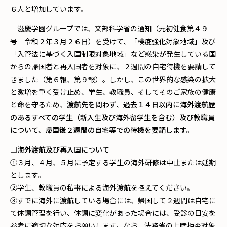
６人と増加しています。
滋慶学園グループでは、文部科学省の通知（元初健食第４９
号 令和２年３月２６日）を受けて、「検疫強化対象地域」及び
「入管法に基づく入国制限対象地域」など感染が発生している国
からの帰国者と再入国者を対象に、２週間の自宅待機を要請して
きました（
第６報
、第９報）。しかし、この世界的な感染の拡大
と激増を重く受け止め、学生、教職員、そしてそのご家族の健康
と命を守るため、
渡航先を問わず、過去１４日以内に海外渡航歴
のあるすべての学生（新入生及び海外留学生を含む）及び教職員
について、帰国後２週間の自宅等での待機を要請します。
□海外渡航及び再入国について
①３月、４月、５月に予定する学生の海外研修は中止または延期
とします。
②学生、教職員の私事による海外渡航を控えてください。
③すでに海外に渡航している場合には、帰国して２週間は自宅に
て体調管理を行い、体調に変化があった場合には、受診の目安を
参考に適切な対応をお願いします。なお、法務省の上陸拒否対象