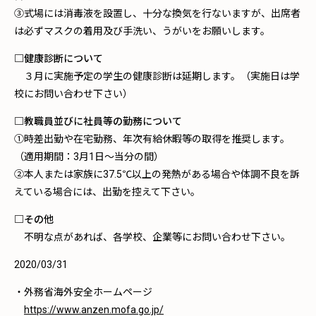
③式場には消毒液を設置し、十分な換気を行ないますが、出席者
は必ずマスクの着用及び手洗い、うがいをお願いします。
□健康診断について
３月に実施予定の学生の健康診断は延期します。（実施日は学
校にお問い合わせ下さい）
□教職員並びに社員等の勤務について
①時差出勤や在宅勤務、年次有給休暇等の取得を推奨します。
（適用期間：3月1日～当分の間）
②本人または家族に37.5℃以上の発熱がある場合や体調不良を訴
えている場合には、出勤を控えて下さい。
□その他
不明な点があれば、各学校、企業等にお問い合わせ下さい。
2020/03/31
・外務省海外安全ホームページ
https://www.anzen.mofa.go.jp/