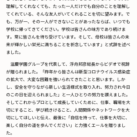
理解してくれなくても、たった一人だけでも自分のことを理解し
てくれている、そんな友人がいてくれることを切に望みます。で
も、万が一、その一人ができないことがあったならば、いつでも
学校に帰ってきてください。学校は皆さんの味方であり続けま
す。常に皆さんを待ち受けています。そして、母校は皆さんの未
来が輝かしい栄光に満ちることを祈念しています」と式辞を述べ
ました。
滋慶学園グループを代表して、浮舟邦彦総長からビデオで祝辞
が贈られました。「昨年から皆さんは新型コロナウイルス感染症
の拡大で、大変な困難を強いられてきたことと思います。しか
し、安全を守りながら新しい生活様式を取り入れ、努力され今日
のこの日を迎えられました」と一人ひとりの努力を讃えました。
そしてこれからプロとして成長していくために、仕事、職場を大
切にすること、学び続きけること、人間関係やネットワークを大
切にしてほしいと伝え、最後に「自信を持って、仕事を大切に、
楽しく自分の道を歩んでください」と力強くエールを贈りまし
た。