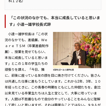
科１２名）
「この状況のなかでも、本当に成長していると思いま
す」小達一雄学校長式辞
小達一雄学校長は「この状
況のなかでも、進級展、Ｗｅ
ａｒｅ ＴＳＭ（卒業進級制作
展）、授業を見せてもらい、
本当に成長していると思いま
す」とこの１年の学生たちの
頑張りを讃え、「今日、隣
式辞を述べる小達学校長
に、前後に座っている友の顔を目に焼き付けてください。皆さん
は共通した仕事に進もうとしています。これから2年、3年、１０
年経ったときに、この青春の時期をともにした仲間たちを、創立
以来見ている卒業生たちは人生と宝として、大事に培っていま
す。人間は不思議なもので自分のやっていることをみんなに理解
して欲しいと思いますが、それは簡単なことではない。９９人が