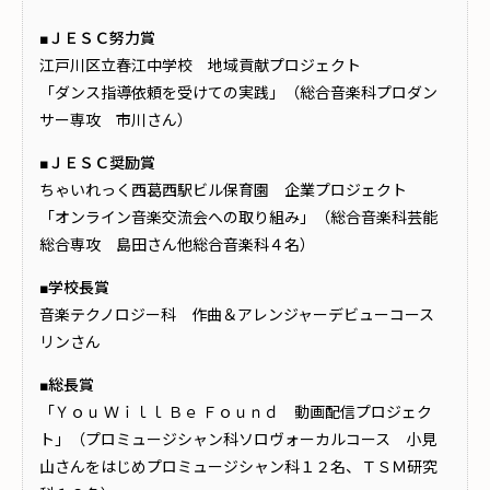
■ＪＥＳＣ努力賞
江戸川区立春江中学校 地域貢献プロジェクト
「ダンス指導依頼を受けての実践」（総合音楽科プロダン
サー専攻 市川さん）
■ＪＥＳＣ奨励賞
ちゃいれっく西葛西駅ビル保育園 企業プロジェクト
「オンライン音楽交流会への取り組み」（総合音楽科芸能
総合専攻 島田さん他総合音楽科４名）
■学校長賞
音楽テクノロジー科 作曲＆アレンジャーデビューコース
リンさん
■総長賞
「Ｙｏｕ Ｗｉｌｌ Ｂｅ Ｆｏｕｎｄ 動画配信プロジェク
ト」（プロミュージシャン科ソロヴォーカルコース 小見
山さんをはじめプロミュージシャン科１２名、ＴＳＭ研究