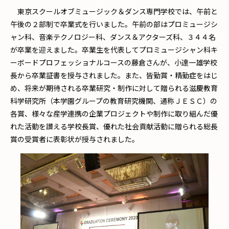
東京スクールオブミュージック＆ダンス専門学校では、午前と
午後の２部制で卒業式を行いました。午前の部はプロミュージシ
ャン科、音楽テクノロジー科、ダンス＆アクターズ科、３４４名
が卒業を迎えました。卒業生を代表してプロミュージシャン科キ
ーボードプロフェッショナルコースの藤倉さんが、小達一雄学校
長から卒業証書を授与されました。また、皆勤賞・精勤症をはじ
め、将来が期待される卒業研究・制作に対して贈られる滋慶教育
科学研究所（本学園グループの教育研究機関、通称ＪＥＳＣ）の
各賞、様々な産学連携の企業プロジェクトや制作に取り組んだ優
れた活動を讃える学校長賞、優れた社会貢献活動に贈られる総長
賞の受賞者に表彰状が授与されました。