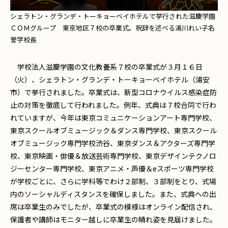
シェラトン・グランデ・トーキョーベイホテルで挙行された滋慶学園
ＣＯＭグループ 東京地区７校の卒業式。祝辞を述べる湯川れい子名
誉学校長
学校法人滋慶学園の文化教養系７校の卒業式が３月１６日
（火）、シェラトン・グランデ・トーキョーベイホテル（浦安
市）で挙行されました。卒業式は、新型コロナウイルス感染症防
止の対策を徹底して行われました。例年、式典は７校合同で行わ
れていますが、今年は東京コミュニケーションアート専門学校、
東京スクールオブミュージック＆ダンス専門学校、東京スクール
オブミュージック専門学校渋谷、東京ダンス＆アクターズ専門学
校、東京映画・俳優＆放送芸術専門学校、東京デザインテクノロ
ジーセンター専門学校、東京アニメ・声優＆eスポーツ専門学校
が学校ごとに、さらに学科等でわけ２部制、３部制をとり、式場
内のソーシャルディスタンスを確保しました。また、式典への出
席は卒業生のみでしたが、卒業式の模様はオンライン配信され、
保護者や講師はモニター越しに卒業生の晴れ姿を見届けました。