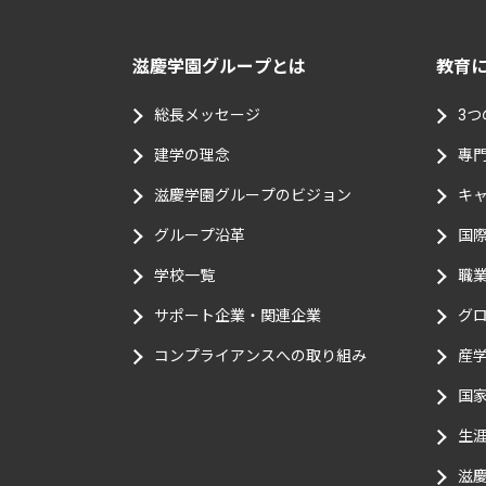
滋慶学園グループとは
教育
総⻑メッセージ
3
建学の理念
專
滋慶学園グループのビジョン
キ
グループ沿革
国
学校一覧
職
サポート企業・関連企業
グ
コンプライアンスへの取り組み
産
国
生
滋