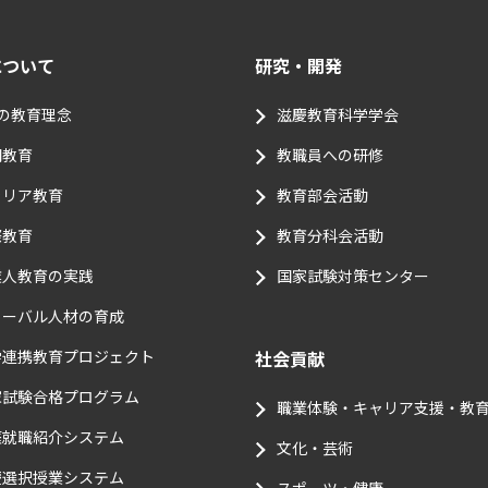
について
研究・開発
つの教育理念
滋慶教育科学学会
門教育
教職員への研修
ャリア教育
教育部会活動
際教育
教育分科会活動
業人教育の実践
国家試験対策センター
ローバル人材の育成
学連携教育プロジェクト
社会貢献
家試験合格プログラム
職業体験・キャリア支援・教
涯就職紹介システム
文化・芸術
慶選択授業システム