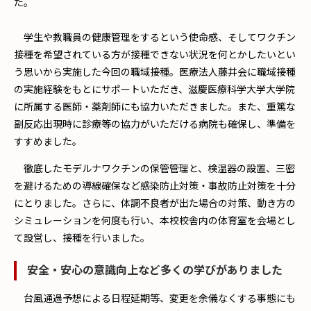
た。
学生や教職員の健康管理をするという使命感、そしてワクチン
接種を希望されている方が接種できない状況を何とかしたいとい
う思いから実施した今回の職域接種。医療法人藤井会に職域接種
の実施経験をもとにサポートいただき、滋慶医療科学大学大学院
に所属する医師・薬剤師にも協力いただきました。また、重篤な
副反応出現時に診療等の協力がいただける病院も確保し、準備を
すすめました。
徹底したモデルナワクチンの保管管理と、検温器の設置、三密
を避けるための導線確保など感染防止対策・事故防止対策を十分
にとりました。さらに、体調不良者が出た場合の対策、動き方の
シミュレーションを何度も行い、本校校舎内の体育室を会場とし
て設営し、接種を行いました。
安全・安心の意識向上など多くの学びがありました
台風通過予想による日程延期等、変更を余儀なくする事態にも