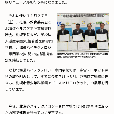
模リニューアルを行う事になりました。
それに伴い１１月２７日
（土）、札幌市教育委員会と
北海道ヘルスケア産業振興協
議会、札幌学院大学、学校法
人滋慶学園(札幌看護医療専門
学校、北海道ハイテクノロジ
ー専門学校)の間で包括連携協
連携協定の締結式。右端は学校法人滋慶学園の正垣雅規
理事。左端が札幌学院大学の河西邦人学長
定を締結しました。
なお北海道ハイテクノロジー専門学校では、宇宙・ロボット学
科の取り組みとして、すでに今年７月～８月、連携協定締結に先
立ち、札幌市青少年科学館で「ＣＡＭＵＩロケット」の展示を行
っています。
今後、北海道ハイテクノロジー専門学校では下記の事項に沿っ
た内容で連携を行っていく予定です。