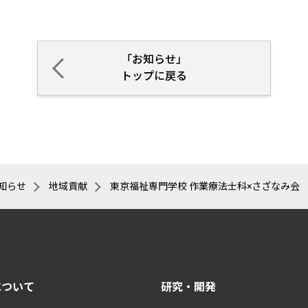
「お知らせ」
トップに戻る
知らせ
地域貢献
東京福祉専門学校 作業療法士科×さざなみ会 初コラボ！「地域の方への測定実習～オリエンテーション～」を開催し
について
研究・開発