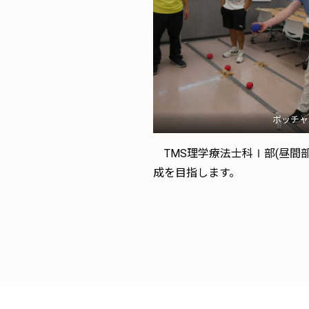
ボッチャ
TMS理学療法士科Ⅰ部(昼間部
成を目指します。