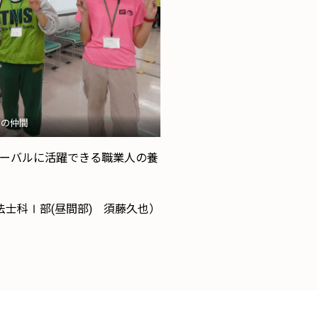
ムの仲間
ローバルに活躍できる職業人の養
士科Ⅰ部(昼間部) 須藤久也）