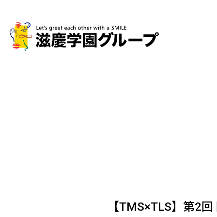
【TMS×TLS】第