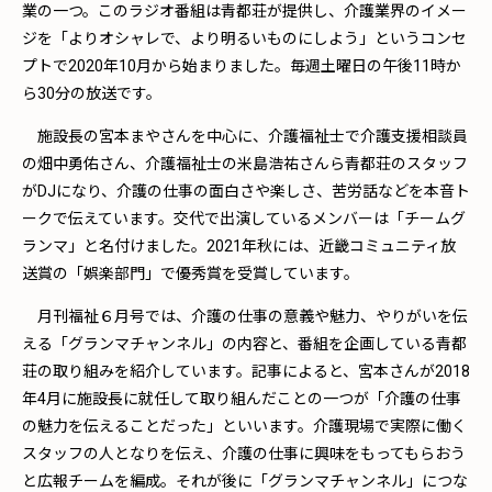
業の一つ。このラジオ番組は青都荘が提供し、介護業界のイメー
ジを「よりオシャレで、より明るいものにしよう」というコンセ
プトで2020年10月から始まりました。毎週土曜日の午後11時か
ら30分の放送です。
施設長の宮本まやさんを中心に、介護福祉士で介護支援相談員
の畑中勇佑さん、介護福祉士の米島浩祐さんら青都荘のスタッフ
がDJになり、介護の仕事の面白さや楽しさ、苦労話などを本音ト
ークで伝えています。交代で出演しているメンバーは「チームグ
ランマ」と名付けました。2021年秋には、近畿コミュニティ放
送賞の「娯楽部門」で優秀賞を受賞しています。
月刊福祉６月号では、介護の仕事の意義や魅力、やりがいを伝
える「グランマチャンネル」の内容と、番組を企画している青都
荘の取り組みを紹介しています。記事によると、宮本さんが2018
年4月に施設長に就任して取り組んだことの一つが「介護の仕事
の魅力を伝えることだった」といいます。介護現場で実際に働く
スタッフの人となりを伝え、介護の仕事に興味をもってもらおう
と広報チームを編成。それが後に「グランマチャンネル」につな