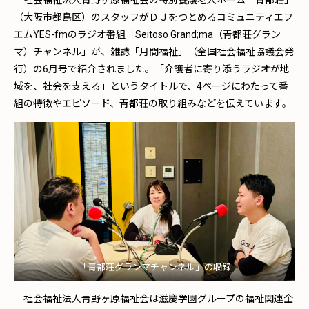
社会福祉法人青野ヶ原福祉会の特別養護老人ホーム「青都荘」
（大阪市都島区）のスタッフがＤＪをつとめるコミュニティエフ
エムYES-fmのラジオ番組「Seitoso Grand;ma（青都荘グラン
マ）チャンネル」が、雑誌「月間福祉」（全国社会福祉協議会発
行）の6月号で紹介されました。「介護者に寄り添うラジオが地
域を、社会を支える」というタイトルで、4ページにわたって番
組の特徴やエピソード、青都荘の取り組みなどを伝えています。
「青都荘グランマチャンネル」の収録
社会福祉法人青野ヶ原福祉会は滋慶学園グループの福祉関連企