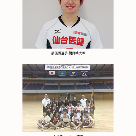
最優秀選手:柄目皓大君