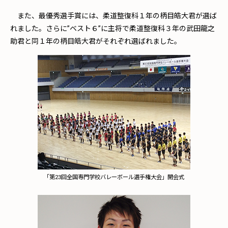
また、最優秀選手賞には、柔道整復科１年の柄目皓大君が選ば
れました。さらに”ベスト６”に主将で柔道整復科３年の武田龍之
助君と同１年の柄目皓大君がそれぞれ選ばれました。
「第23回全国専門学校バレーボール選手権大会」開会式