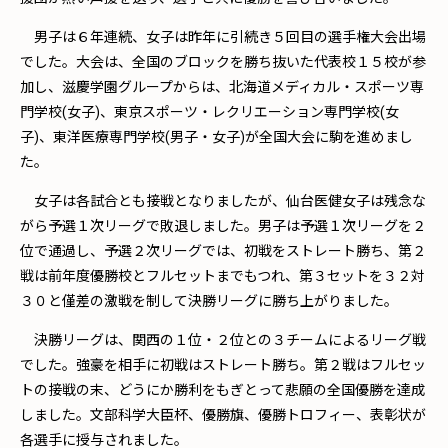
男子は６年連続、女子は昨年に引続き５回目の選手権大会出場
でした。大会は、全国のブロックを勝ち抜いた代表校１５校が参
加し、滋慶学園グループからは、北海道メディカル・スポーツ専
門学校(女子)、東京スポーツ・レクリエーション専門学校(女
子)、東洋医療専門学校(男子・女子)が全国大会に駒を進めまし
た。
女子は各試合とも接戦となりましたが、仙台医健女子は残念な
がら予選１次リーグで敗退しました。男子は予選１次リーグを２
位で通過し、予選２次リーグでは、初戦をストレート勝ち、第２
戦は前年度優勝校とフルセットまでもつれ、第３セットを３２対
３０と僅差の激戦を制して決勝リーグに勝ち上がりました。
決勝リーグは、関西の１位・２位との３チームによるリーグ戦
でした。強豪を相手に初戦はストレート勝ち。第２戦はフルセッ
トの接戦の末、どうにか勝利をもぎとって悲願の全国優勝を達成
しました。文部科学大臣杯、優勝旗、優勝トロフィー、表彰状が
各選手に授与されました。