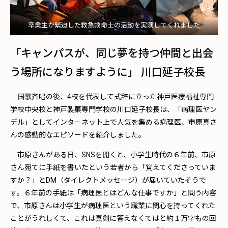
卒業生が緊迫した救急救命士の活動を実演してくれました
「キャンパスが、同じ夢を持つ仲間と出会
う場所になりますように」 川口延子校長
国歌斉唱の後、4校を代表して式辞に立った神戸医療福祉専門
学校中央校と神戸製菓専門学校の川口延子校長は、「病理医ヤン
デル」としてインターネット上で人気を集める病理医、市原真さ
んの感動的なエピソードを紹介しました。
市原さんがある日、SNSを開くと、小学生時代の６年前、市原
さん宛てに手紙を書いたという若者から「覚えてくださっていま
すか？」とDM（ダイレクトメッセージ）が届いていたそうで
す。６年前の手紙は「病理医とはどんな仕事ですか」と問う内容
で、市原さんは小学生が病理医という職業に関心を持ってくれた
ことがうれしくて、これは真剣に答えなくてはと約１万字もの回