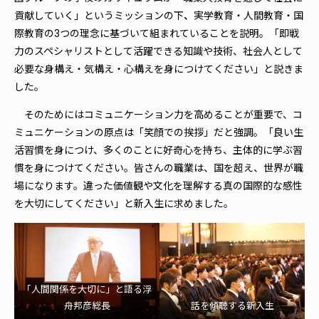
貢献していく」というミッションの下
、
実学教育・人間教育・国
際教育の3つの理念に基づいて組まれていることを説明。「即戦
力のスペシャリストとして活躍できる知識や技術、社会人として
必要な身構え・気構え・心構えを身につけてください」と説きま
した。
そのためにはコミュニケーション力を高めることが重要で、コ
ミュニケーションの原点は「笑顔での挨拶」だと強調。「良い生
活習慣を身につけ、多くのことに好奇心を持ち、主体的に学ぶ習
慣を身につけてください。皆さんの職業は、国を超え、世界が職
場になります。違った価値観や文化を理解する真の国際的な感性
を大切にしてください」と新入生に求めました。
「人間関係を大切に」と語る浮
舟邦彦総長
話を傾聴する新入生