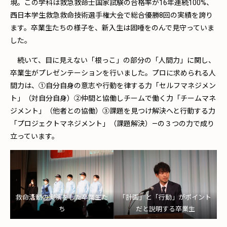
現。この学科は救急救命士国家試験の合格率が16年連続100%、
西日本学生救急救命技術選手権大会で総合優勝8回の実績を誇り
ます。卒業生たちの様子を、新入生は固唾をのんで見守っていま
した。
続いて、目に見えない「根っこ」の部分の「人間力」に関し、
卒業生がプレゼンテーションを行いました。プロに求められる人
間力は、①自分自身の意志や行動を律する力「セルフマネジメン
ト」（対自分自身）②仲間と協働しチームで働く力「チームマネ
ジメント」（他者との協働）③課題を見つけ解決へと行動する力
「プロジェクトマネジメント」（課題解決）—の３つの力で成り
立っています。
救命活動の実演をした卒業生た
「計画」と「行動」がポイント
ち
だと説明する卒業生