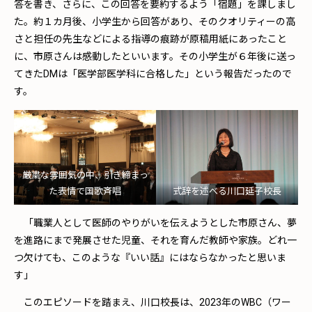
答を書き、さらに、この回答を要約するよう「宿題」を課しまし
た。約１カ月後、小学生から回答があり、そのクオリティーの高
さと担任の先生などによる指導の痕跡が原稿用紙にあったこと
に、市原さんは感動したといいます。その小学生が６年後に送っ
てきたDMは「医学部医学科に合格した」という報告だったので
す。
厳粛な雰囲気の中、引き締まっ
た表情で国歌斉唱
式辞を述べる川口延子校長
「職業人として医師のやりがいを伝えようとした市原さん、夢
を進路にまで発展させた児童、それを育んだ教師や家族。どれ一
つ欠けても、このような『いい話』にはならなかったと思いま
す」
このエピソードを踏まえ、川口校長は、2023年のWBC（ワー