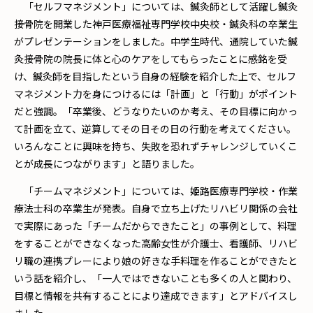
「セルフマネジメント」については、鍼灸師として活躍し鍼灸
接骨院を開業した神戸医療福祉専門学校中央校・鍼灸科の卒業生
がプレゼンテーションをしました。中学生時代、通院していた鍼
灸接骨院の院長に体と心のケアをしてもらったことに感銘を受
け、鍼灸師を目指したという自身の経験を紹介した上で、セルフ
マネジメント力を身につけるには「計画」と「行動」がポイント
だと強調。「卒業後、どうなりたいのか考え、その目標に向かっ
て計画を立て、逆算してその日その日の行動を考えてください。
いろんなことに興味を持ち、失敗を恐れずチャレンジしていくこ
とが成長につながります」と語りました。
「チームマネジメント」については、姫路医療専門学校・作業
療法士科の卒業生が発表。自身で立ち上げたリハビリ関係の会社
で実際にあった「チームだからできたこと」の事例として、料理
をすることができなくなった高齢女性が介護士、看護師、リハビ
リ職の連携プレーにより娘の好きな手料理を作ることができたと
いう話を紹介し、「一人ではできないことも多くの人と関わり、
目標と情報を共有することにより達成できます」とアドバイスし