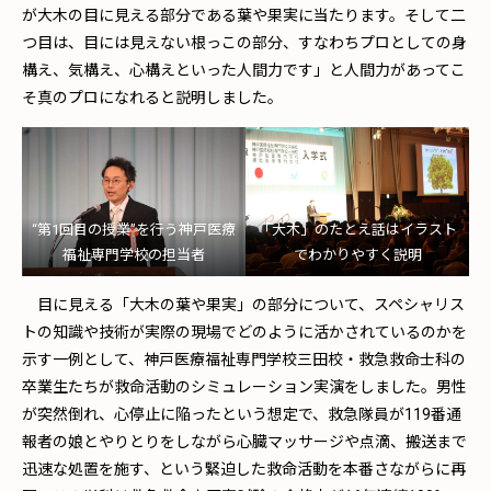
が大木の目に見える部分である葉や果実に当たります。そして二
つ目は、目には見えない根っこの部分、すなわちプロとしての身
構え、気構え、心構えといった人間力です」と人間力があってこ
そ真のプロになれると説明しました。
“第1回目の授業”を行う神戸医療
「大木」のたとえ話はイラスト
福祉専門学校の担当者
でわかりやすく説明
目に見える「大木の葉や果実」の部分について、スペシャリス
トの知識や技術が実際の現場でどのように活かされているのかを
示す一例として、神戸医療福祉専門学校三田校・救急救命士科の
卒業生たちが救命活動のシミュレーション実演をしました。男性
が突然倒れ、心停止に陥ったという想定で、救急隊員が119番通
報者の娘とやりとりをしながら心臓マッサージや点滴、搬送まで
迅速な処置を施す、という緊迫した救命活動を本番さながらに再