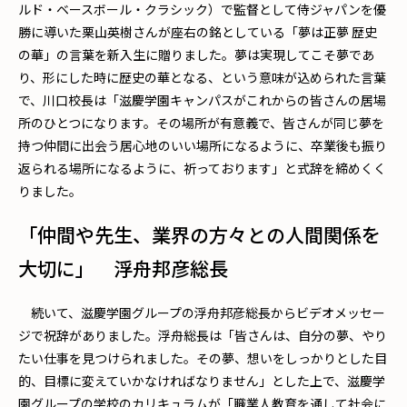
ルド・ベースボール・クラシック）で監督として侍ジャパンを優
勝に導いた栗山英樹さんが座右の銘としている「夢は正夢 歴史
の華」の言葉を新入生に贈りました。夢は実現してこそ夢であ
り、形にした時に歴史の華となる、という意味が込められた言葉
で、川口校長は「滋慶学園キャンパスがこれからの皆さんの居場
所のひとつになります。その場所が有意義で、皆さんが同じ夢を
持つ仲間に出会う居心地のいい場所になるように、卒業後も振り
返られる場所になるように、祈っております」と式辞を締めくく
りました。
「仲間や先生、業界の方々との人間関係を
大切に」 浮舟邦彦総長
続いて、滋慶学園グループの浮舟邦彦総長からビデオメッセー
ジで祝辞がありました。浮舟総長は「皆さんは、自分の夢、やり
たい仕事を見つけられました。その夢、想いをしっかりとした目
的、目標に変えていかなければなりません」とした上で、滋慶学
園グループの学校のカリキュラムが「職業人教育を通して社会に