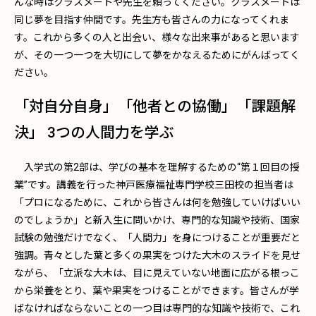
んな時はクラスメートや先生を頼ってください。クラスメートは
同じ夢を目指す仲間です。先生方も皆さんの力になってくれま
す。これから多くの人と出会い、様々な出来事があると思います
が、その一つ一つを大切にして夢をかなえるためにがんばってく
ださい。
「対自分自身」「他者との協働」「課題解
決」 3つの人間力を学ぶ
入学式の第2部は、学びの基本を理解するための“第１回目の授
業”です。講義を行った神戸医療福祉専門学校三田校の担当者は
「プロになるために、これから皆さんは何を勉強していけばいい
のでしょうか」と新入生に問いかけ、専門的な知識や技術、国家
試験の勉強だけでなく、「人間力」を身につけることが重要だと
強調。青々とした葉と多くの果実をつけた大木のスライドを見せ
ながら、「立派な大木は、目に見えていない地面に広がる根っこ
から栄養をとり、葉や果実をつけることができます。皆さんが学
ばなければならないことの一つ目は専門的な知識や技術で、これ