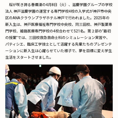
桜が咲き誇る春爛漫の4月8日（火）、滋慶学園グループの学校
法人 神戸滋慶学園の運営する専門学校4校の入学式が神戸市中央
区のANAクラウンプラザホテル神戸で行われました。2025年の
新入生は、神戸医療福祉専門学校中央校、同三田校、神戸製菓専
門学校、姫路医療専門学校の4校合わせて521名。第２部の“最初
の授業”では、三田校救急救命士科のシミュレーション実習や、
パティシエ、臨床工学技士として活躍する先輩たちのプレゼンテ
ーションに新入生は心躍らせていた様子で、夢を目標に変え学生
生活をスタートさせました。