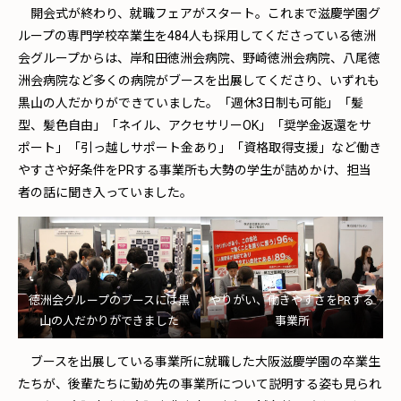
開会式が終わり、就職フェアがスタート。これまで滋慶学園グ
ループの専門学校卒業生を484人も採用してくださっている徳洲
会グループからは、岸和田徳洲会病院、野崎徳洲会病院、八尾徳
洲会病院など多くの病院がブースを出展してくださり、いずれも
黒山の人だかりができていました。「週休3日制も可能」「髪
型、髪色自由」「ネイル、アクセサリーOK」「奨学金返還をサ
ポート」「引っ越しサポート金あり」「資格取得支援」など働き
やすさや好条件をPRする事業所も大勢の学生が詰めかけ、担当
者の話に聞き入っていました。
徳洲会グループのブースには黒
やりがい、働きやすさをPRする
山の人だかりができました
事業所
ブースを出展している事業所に就職した大阪滋慶学園の卒業生
たちが、後輩たちに勤め先の事業所について説明する姿も見られ