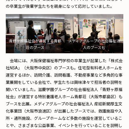
の卒業生が後輩学生たちを親身になって応対していました。
青野ヶ原福祉会が運営する青都
メディアグループの社会福祉法
荘のブース
人のブースも
会場には、大阪保健福祉専門学校の卒業生が起業した「株式会
社NSA」（大阪市中央区）のブースも。住宅型有料老人ホームを
運営するほか、訪問介護、訪問看護、不動産事業など多角的な事
業展開をしている会社で、学生たちは興味津々で担当者の説明を
聞いていました。滋慶学園グループの社会福祉法人「青野ヶ原福
祉会」が運営する特別養護老人ホーム青都荘（大阪市都島区）も
ブースを出展。メディアグループの社会福祉法人 産経新聞厚生文
化事業団（大阪市浪速区）が出展したブースでは、救護施設や入
所・通所施設、グループホームなど多数の施設を運営しているこ
とや、さまざまな公益事業、イベントを行っていることを説明し