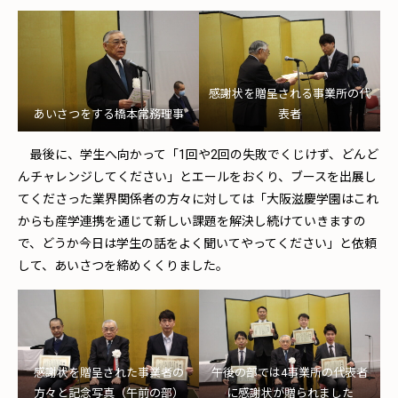
感謝状を贈呈される事業所の代
あいさつをする橋本常務理事
表者
最後に、学生へ向かって「1回や2回の失敗でくじけず、どんど
んチャレンジしてください」とエールをおくり、ブースを出展し
てくださった業界関係者の方々に対しては「大阪滋慶学園はこれ
からも産学連携を通じて新しい課題を解決し続けていきますの
で、どうか今日は学生の話をよく聞いてやってください」と依頼
して、あいさつを締めくくりました。
感謝状を贈呈された事業者の
午後の部では4事業所の代表者
方々と記念写真（午前の部）
に感謝状が贈られました