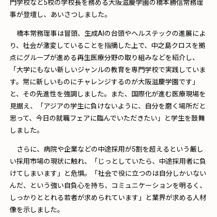
門学校など5校の学校長を務める大阪滋慶学園の橋本勝信常務理
事が登壇し、あいさつしました。
橋本常務理事は冒頭、生成AIの台頭やヘルステックの進展によ
り、社会が激変していることを指摘した上で、中之島クロスを拠
点にグループが進める再生医療分野の取り組みなどを紹介し、
「大学にもない新しいジャンルの教育を専門学校で実践していま
す。常に新しいものにチャレンジするのが大阪滋慶学園です」
と、その先進性を強調しました。また、国際化が進む医療現場を
見据え、「アジアの学生に負けないように、自分を磨く場所だと
思って、今日の就職フェアに臨んでいただきたい」と学生を鼓舞
しました。
さらに、病院や企業などの中途採用が5割を超えるという厳し
い採用市場の現状に触れ、「じっとしていたら、中途採用者に負
けてしまいます」と危惧。「社会で役に立つのは自分しかいない
んだ、という強い自負心を持ち、コミュニケーションを明るく、
しっかりととれる若者が求められています」と業界が求める人材
像を示しました。