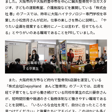
ました。大阪市内や大阪府豊中市を中心に鍼灸整骨院やヨガスタ
ジオ、子どもの運動教室、介護施設などを展開している「株式会
社 春」のブースでは、昨年に大阪ハイテクノロジー専門学校を卒
業した小松悠月さんが応対。仕事の楽しさを熱心に説明し、「や
りたい企画を提案すると絶対にノーとは言わず、任せてもらえ
る」とやりがいのある職場であることをPRしていました。
やりがいのある職場をアピール
後輩たちにアドバイスをする卒
する卒業生
業生
また、大阪府枚方市など府内で整骨院6店舗を運営している
「株式会社EnejoyHand あんど整骨院」のブースでは、出産を
経て子育てをしながら働き続けている同校卒業生の広川晏奈さん
が、短時間労働や融通のきく勤務体制など働きやすい職場である
ことを説明し、「いろいろな会社を見て、自分に合ったところを
見つけてください」と後輩たちにアドバイス。このほかにも多く