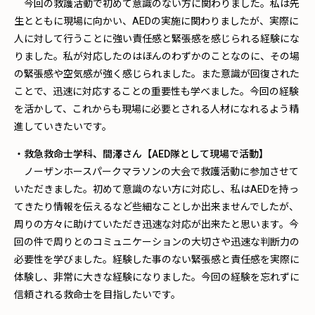
今回の救護活動で初めて意識のない方に関わりました。私は先
生とともに現場に向かい、AEDの実施に関わりましたが、実際に
人に対して行うことに強い責任感と緊張感を感じられる経験にな
りました。私が対応したのはほんのわずかのことなのに、その場
の緊張感や空気感が強く感じられました。また意識が回復された
ことで、迅速に対応することの重要性も学べました。今回の経験
を活かして、これからも現場に必要とされる人材になれるよう精
進していきたいです。
・救急救命士学科、間澤さん【AED隊として現場で活動】
ノーザンホースパークマラソンの大会で救護活動に参加させて
いただきました。初めて意識のない方に対応し、私はAEDを持っ
てきたり情報を伝えるなど些細なことしか出来ませんでしたが、
周りの方々に助けていただき迅速な対応が出来たと思います。今
回の件で周りとのコミュニケーションの大切さや迅速な判断力の
必要性を学びました。経験した事のない緊張感と責任感を実際に
体験し、非常に大きな経験になりました。今回の経験を忘れずに
信頼される救命士を目指したいです。