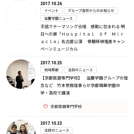
2017.10.26
イベント
グループ各校からのお知らせ
滋慶学園ニュース
手話でテーマソング合唱 感動に包まれる 明
日への扉「Ｈｏｓｐｉｔａｌ ０ｆ Ｍｉｒ
ａｃｌｅ」名古屋公演 骨髄移植推進キャン
ペーンミュージカル
2017.10.25
地域貢献
注目のニュース
【京都医健専門学校】 滋慶学園グループの理
念など 竹本常務理事らが京都精華学園中
学・高校で講演
京都医健専門学校
2017.10.23
注目のニュース