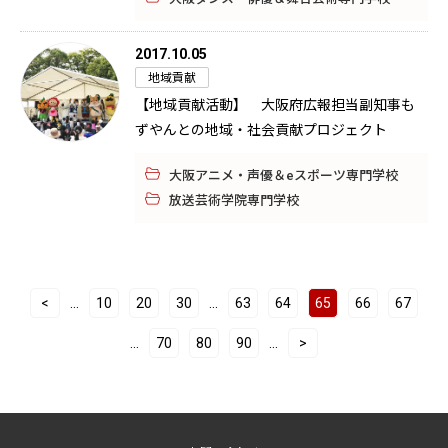
2017.10.05
地域貢献
【地域貢献活動】 大阪府広報担当副知事も
ずやんとの地域・社会貢献プロジェクト
大阪アニメ・声優＆eスポーツ専門学校
放送芸術学院専門学校
<
10
20
30
63
64
65
66
67
...
...
70
80
90
>
...
...